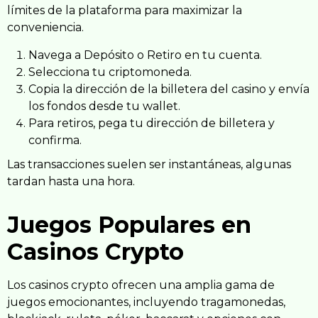
límites de la plataforma para maximizar la
conveniencia.
Navega a Depósito o Retiro en tu cuenta.
Selecciona tu criptomoneda.
Copia la dirección de la billetera del casino y envía
los fondos desde tu wallet.
Para retiros, pega tu dirección de billetera y
confirma.
Las transacciones suelen ser instantáneas, algunas
tardan hasta una hora.
Juegos Populares en
Casinos Crypto
Los casinos crypto ofrecen una amplia gama de
juegos emocionantes, incluyendo tragamonedas,