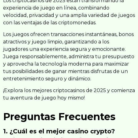
Los criptocasinos de 2025 están transformando la
experiencia de juego en línea, combinando
velocidad, privacidad y una amplia variedad de juegos
con las ventajas de las criptomonedas.
Los juegos ofrecen transacciones instantáneas, bonos
atractivos y juego limpio, garantizando a los
jugadores una experiencia segura y emocionante.
Juega responsablemente, administra tu presupuesto
y aprovecha la tecnología moderna para maximizar
tus posibilidades de ganar mientras disfrutas de un
entretenimiento seguro y dinámico.
¡Explora los mejores criptocasinos de 2025 y comienza
tu aventura de juego hoy mismo!
Preguntas Frecuentes
1. ¿Cuál es el mejor casino crypto?