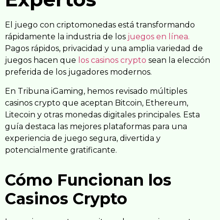
El juego con criptomonedas está transformando
rápidamente la industria de los
juegos en línea.
Pagos rápidos, privacidad y una amplia variedad de
juegos hacen que
los casinos crypto
sean la elección
preferida de los jugadores modernos.
En Tribuna iGaming, hemos revisado múltiples
casinos crypto que aceptan Bitcoin, Ethereum,
Litecoin y otras monedas digitales principales. Esta
guía destaca las mejores plataformas para una
experiencia de juego segura, divertida y
potencialmente gratificante.
Cómo Funcionan los
Casinos Crypto