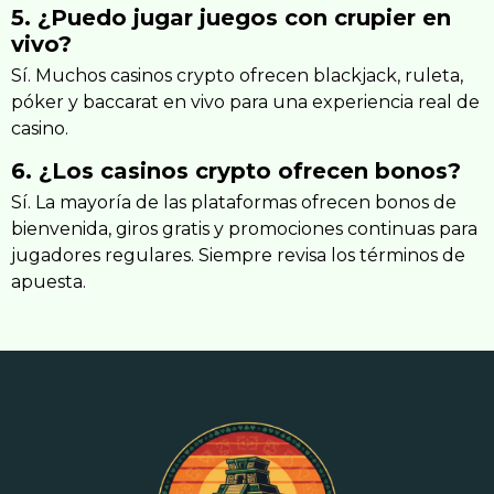
5. ¿Puedo jugar juegos con crupier en
vivo?
Sí. Muchos casinos crypto ofrecen blackjack, ruleta,
póker y baccarat en vivo para una experiencia real de
casino.
6. ¿Los casinos crypto ofrecen bonos?
Sí. La mayoría de las plataformas ofrecen bonos de
bienvenida, giros gratis y promociones continuas para
jugadores regulares. Siempre revisa los términos de
apuesta.