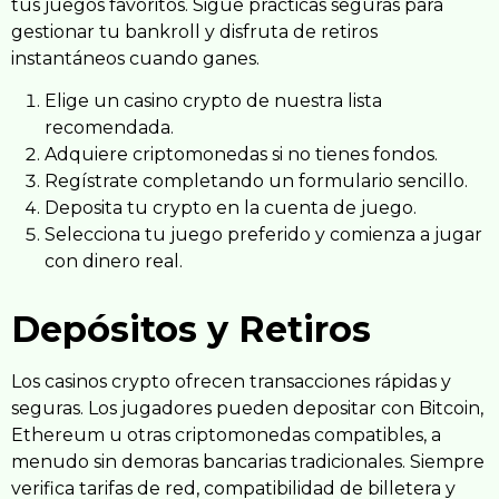
tus juegos favoritos. Sigue prácticas seguras para
gestionar tu bankroll y disfruta de retiros
instantáneos cuando ganes.
Elige un casino crypto de nuestra lista
recomendada.
Adquiere criptomonedas si no tienes fondos.
Regístrate completando un formulario sencillo.
Deposita tu crypto en la cuenta de juego.
Selecciona tu juego preferido y comienza a jugar
con dinero real.
Depósitos y Retiros
Los casinos crypto ofrecen transacciones rápidas y
seguras. Los jugadores pueden depositar con Bitcoin,
Ethereum u otras criptomonedas compatibles, a
menudo sin demoras bancarias tradicionales. Siempre
verifica tarifas de red, compatibilidad de billetera y