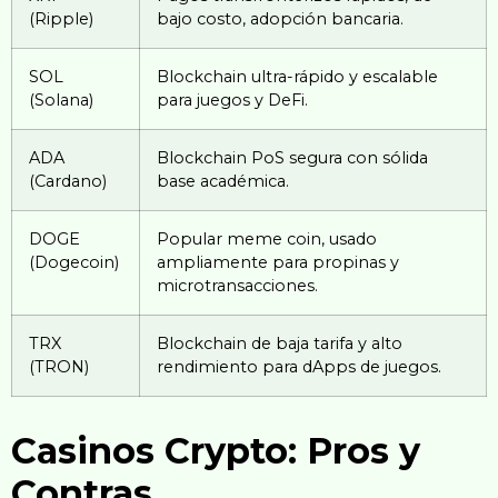
(Ripple)
bajo costo, adopción bancaria.
SOL
Blockchain ultra-rápido y escalable
(Solana)
para juegos y DeFi.
ADA
Blockchain PoS segura con sólida
(Cardano)
base académica.
DOGE
Popular meme coin, usado
(Dogecoin)
ampliamente para propinas y
microtransacciones.
TRX
Blockchain de baja tarifa y alto
(TRON)
rendimiento para dApps de juegos.
Casinos Crypto: Pros y
Contras