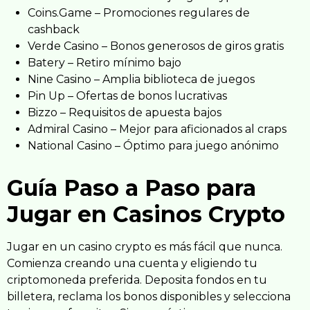
Coins.Game – Promociones regulares de
cashback
Verde Casino – Bonos generosos de giros gratis
Batery – Retiro mínimo bajo
Nine Casino – Amplia biblioteca de juegos
Pin Up – Ofertas de bonos lucrativas
Bizzo – Requisitos de apuesta bajos
Admiral Casino – Mejor para aficionados al craps
National Casino – Óptimo para juego anónimo
Guía Paso a Paso para
Jugar en Casinos Crypto
Jugar en un casino crypto es más fácil que nunca.
Comienza creando una cuenta y eligiendo tu
criptomoneda preferida. Deposita fondos en tu
billetera, reclama los bonos disponibles y selecciona