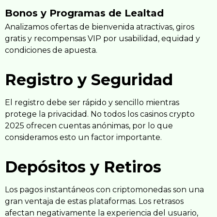
Bonos y Programas de Lealtad
Analizamos ofertas de bienvenida atractivas, giros
gratis y recompensas VIP por usabilidad, equidad y
condiciones de apuesta.
Registro y Seguridad
El registro debe ser rápido y sencillo mientras
protege la privacidad. No todos los casinos crypto
2025 ofrecen cuentas anónimas, por lo que
consideramos esto un factor importante.
Depósitos y Retiros
Los pagos instantáneos con criptomonedas son una
gran ventaja de estas plataformas. Los retrasos
afectan negativamente la experiencia del usuario,