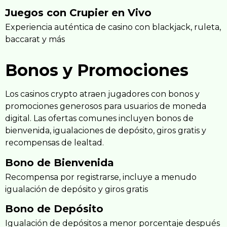
Juegos con Crupier en Vivo
Experiencia auténtica de casino con blackjack, ruleta,
baccarat y más
Bonos y Promociones
Los casinos crypto atraen jugadores con bonos y
promociones generosos para usuarios de moneda
digital. Las ofertas comunes incluyen bonos de
bienvenida, igualaciones de depósito, giros gratis y
recompensas de lealtad.
Bono de Bienvenida
Recompensa por registrarse, incluye a menudo
igualación de depósito y giros gratis
Bono de Depósito
Igualación de depósitos a menor porcentaje después