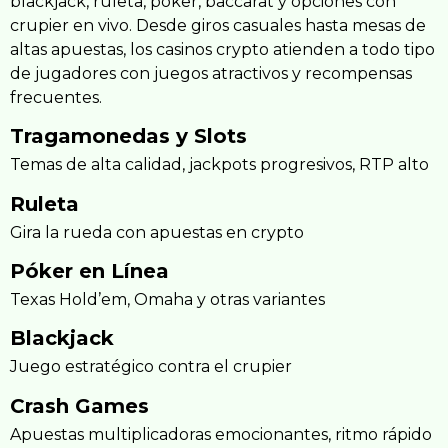
blackjack, ruleta, póker, baccarat y opciones con
crupier en vivo. Desde giros casuales hasta mesas de
altas apuestas, los casinos crypto atienden a todo tipo
de jugadores con juegos atractivos y recompensas
frecuentes.
Tragamonedas y Slots
Temas de alta calidad, jackpots progresivos, RTP alto
Ruleta
Gira la rueda con apuestas en crypto
Póker en Línea
Texas Hold’em, Omaha y otras variantes
Blackjack
Juego estratégico contra el crupier
Crash Games
Apuestas multiplicadoras emocionantes, ritmo rápido