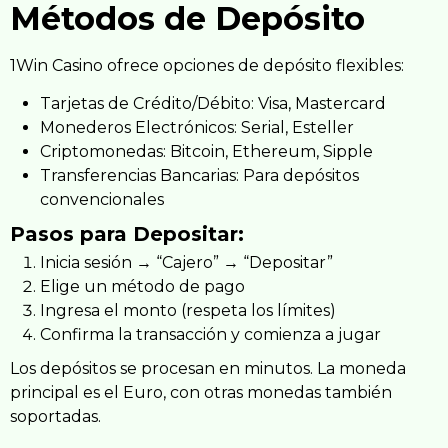
Métodos de Depósito
1Win Casino ofrece opciones de depósito flexibles:
Tarjetas de Crédito/Débito: Visa, Mastercard
Monederos Electrónicos: Serial, Esteller
Criptomonedas: Bitcoin, Ethereum, Sipple
Transferencias Bancarias: Para depósitos
convencionales
Pasos para Depositar:
Inicia sesión → “Cajero” → “Depositar”
Elige un método de pago
Ingresa el monto (respeta los límites)
Confirma la transacción y comienza a jugar
Los depósitos se procesan en minutos. La moneda
principal es el Euro, con otras monedas también
soportadas.