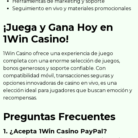
Herramientas de marketing y soporte
Seguimiento en vivo y materiales promocionales
¡Juega y Gana Hoy en
1Win Casino!
1Win Casino ofrece una experiencia de juego
completa con una enorme selección de juegos,
bonos generosos y soporte confiable. Con
compatibilidad móvil, transacciones seguras y
opciones innovadoras de casino en vivo, es una
elección ideal para jugadores que buscan emoción y
recompensas.
Preguntas Frecuentes
1. ¿Acepta 1Win Casino PayPal?