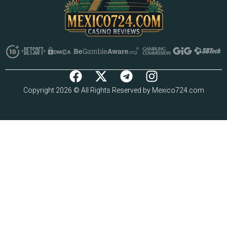
Copyright 2026 © All Rights Reserved by Mexico724.com