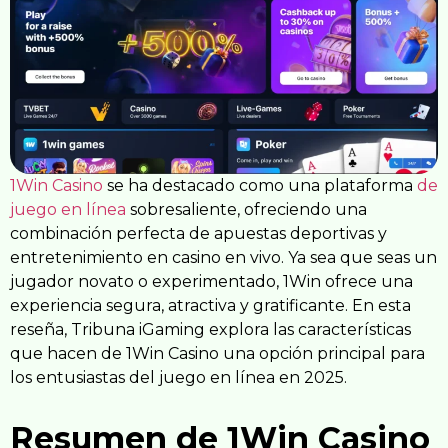
1Win Casino
se ha destacado como una plataforma
de
juego en línea
sobresaliente, ofreciendo una
combinación perfecta de apuestas deportivas y
entretenimiento en casino en vivo. Ya sea que seas un
jugador novato o experimentado, 1Win ofrece una
experiencia segura, atractiva y gratificante. En esta
reseña, Tribuna iGaming explora las características
que hacen de 1Win Casino una opción principal para
los entusiastas del juego en línea en 2025.
Resumen de 1Win Casino