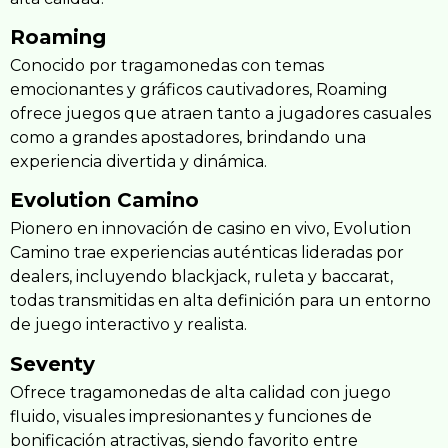
Roaming
Conocido por tragamonedas con temas
emocionantes y gráficos cautivadores, Roaming
ofrece juegos que atraen tanto a jugadores casuales
como a grandes apostadores, brindando una
experiencia divertida y dinámica.
Evolution Camino
Pionero en innovación de casino en vivo, Evolution
Camino trae experiencias auténticas lideradas por
dealers, incluyendo blackjack, ruleta y baccarat,
todas transmitidas en alta definición para un entorno
de juego interactivo y realista.
Seventy
Ofrece tragamonedas de alta calidad con juego
fluido, visuales impresionantes y funciones de
bonificación atractivas, siendo favorito entre