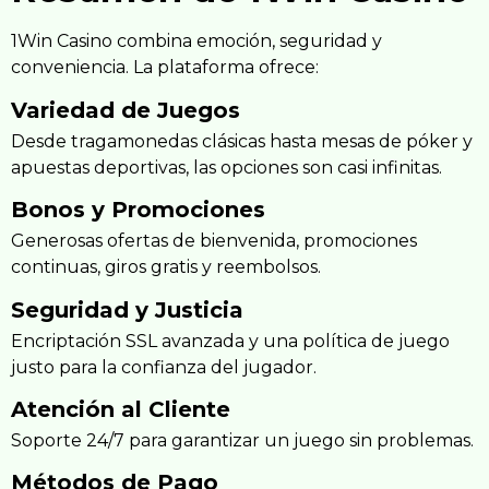
1Win Casino combina emoción, seguridad y
conveniencia. La plataforma ofrece:
Variedad de Juegos
Desde tragamonedas clásicas hasta mesas de póker y
apuestas deportivas, las opciones son casi infinitas.
Bonos y Promociones
Generosas ofertas de bienvenida, promociones
continuas, giros gratis y reembolsos.
Seguridad y Justicia
Encriptación SSL avanzada y una política de juego
justo para la confianza del jugador.
Atención al Cliente
Soporte 24/7 para garantizar un juego sin problemas.
Métodos de Pago