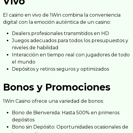
Vivo
El casino en vivo de 1Win combina la conveniencia
digital con la emoción auténtica de un casino:
Dealers profesionales transmitidos en HD
Juegos adecuados para todos los presupuestos y
niveles de habilidad
Interacción en tiempo real con jugadores de todo
el mundo
Depósitos y retiros seguros y optimizados
Bonos y Promociones
1Win Casino ofrece una variedad de bonos:
Bono de Bienvenida: Hasta 500% en primeros
depósitos
Bono sin Depósito: Oportunidades ocasionales de