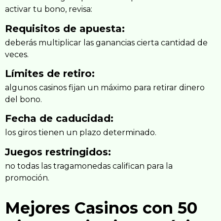
activar tu bono, revisa:
Requisitos de apuesta:
deberás multiplicar las ganancias cierta cantidad de
veces.
Límites de retiro:
algunos casinos fijan un máximo para retirar dinero
del bono.
Fecha de caducidad:
los giros tienen un plazo determinado.
Juegos restringidos:
no todas las tragamonedas califican para la
promoción.
Mejores Casinos con 50