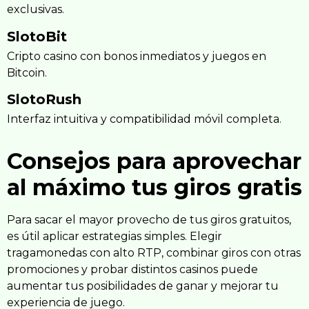
exclusivas.
SlotoBit
Cripto casino con bonos inmediatos y juegos en
Bitcoin.
SlotoRush
Interfaz intuitiva y compatibilidad móvil completa.
Consejos para aprovechar
al máximo tus giros gratis
Para sacar el mayor provecho de tus giros gratuitos,
es útil aplicar estrategias simples. Elegir
tragamonedas con alto RTP, combinar giros con otras
promociones y probar distintos casinos puede
aumentar tus posibilidades de ganar y mejorar tu
experiencia de juego.