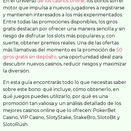
En el universo
de los casinos online,
los bonos son el
motor que impulsa a nuevos jugadores a registrarse
y mantienen interesados a los más experimentados.
Entre todas las promociones disponibles, los giros
gratis destacan por ofrecer una manera sencilla y sin
riesgo de disfrutar los slots más populares y, con
suerte, obtener premios reales. Una de las ofertas
más llamativas del momento es la promoción de
50
giros gratis sin depósito,
una oportunidad ideal para
descubrir nuevos casinos, reducir riesgos y maximizar
la diversión.
En esta guía encontrarás todo lo que necesitas saber
sobre este bono: qué incluye, cómo obtenerlo, en
qué juegos puedes utilizarlo, por qué es una
promoción tan valiosa y un análisis detallado de los
mejores casinos online que lo ofrecen: PokerBet
Casino, VIP Casino, SlotyStake, StakeBro, SlotoBit y
SlotoRush.